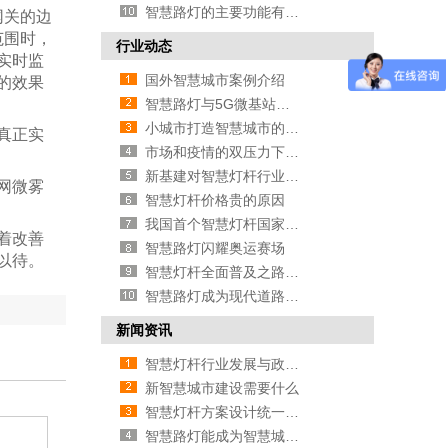
智慧路灯的主要功能有哪些
网关的边
范围时，
行业动态
实时监
国外智慧城市案例介绍
的效果
智慧路灯与5G微基站有什么关系
小城市打造智慧城市的必要性
真正实
市场和疫情的双压力下智慧路灯企
新基建对智慧灯杆行业有哪些促进
网微雾
智慧灯杆价格贵的原因
我国首个智慧灯杆国家标准即将推
着改善
智慧路灯闪耀奥运赛场
以待。
智慧灯杆全面普及之路还有多远
智慧路灯成为现代道路照明首选
新闻资讯
智慧灯杆行业发展与政策的方法
新智慧城市建设需要什么
智慧灯杆方案设计统一的必要性
智慧路灯能成为智慧城市新方向吗